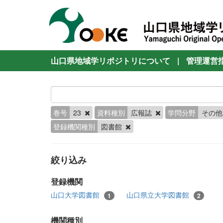
山口県地域学リポジトリについて
|
管理運営
巻号
23
資料種別
広報誌
学問分野
その
登録機関種別
図書館
絞り込み
登録機関
山口大学図書館
山口県立大学図書館
1
2
機関種別