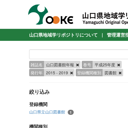
山口県地域学リポジトリについて
|
管理運営
雑誌名
山口図書館年報
巻号
平成25年度
発行年
2015 - 2019
登録機関種別
図書館
絞り込み
登録機関
山口県立山口図書館
1
機関種別