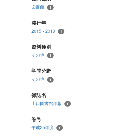
図書館
1
発行年
2015 - 2019
1
資料種別
その他
1
学問分野
その他
1
雑誌名
山口図書館年報
1
巻号
平成25年度
1