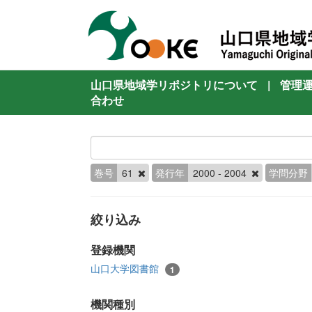
山口県地域学リポジトリについて
|
管理
合わせ
巻号
61
発行年
2000 - 2004
学問分野
絞り込み
登録機関
山口大学図書館
1
機関種別