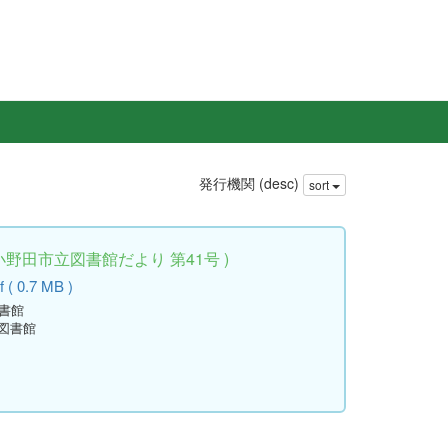
発行機関 (desc)
sort
小野田市立図書館だより 第41号 )
 ( 0.7 MB )
図書館
立図書館