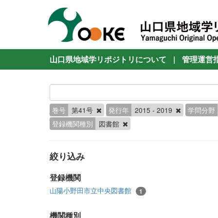
山口県地域学リポジトリについて
|
管理運営
巻号
第41号
発行年
2015 - 2019
学問分野
登録機関種別
図書館
絞り込み
登録機関
山陽小野田市立中央図書館
1
機関種別