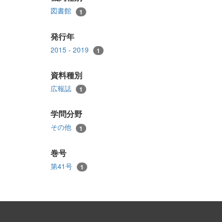
図書館
1
発行年
2015 - 2019
1
資料種別
広報誌
1
学問分野
その他
1
巻号
第41号
1