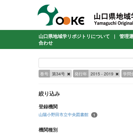
山口県地域学リポジトリについて
|
管理
合わせ
巻号
第34号
発行年
2015 - 2019
学問
絞り込み
登録機関
山陽小野田市立中央図書館
1
機関種別