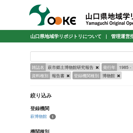
山口県地域学リポジトリについて
|
管理運営
雑誌名
萩市郷土博物館研究報告
発行年
1985 -
資料種別
報告書
登録機関種別
博物館
絞り込み
登録機関
萩博物館
1
機関種別