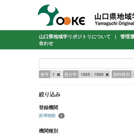
山口県地域学リポジトリについて
|
管理
合わせ
巻号
1
発行年
1965 - 1969
資料種別
絞り込み
登録機関
萩博物館
1
機関種別