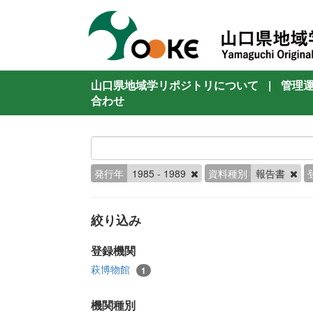
山口県地域学リポジトリについて
|
管理
合わせ
発行年
1985 - 1989
資料種別
報告書
絞り込み
登録機関
萩博物館
1
機関種別