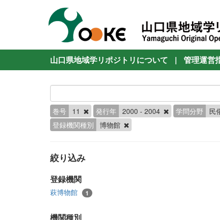
山口県地域学リポジトリについて
|
管理運営
巻号
11
発行年
2000 - 2004
学問分野
民
登録機関種別
博物館
絞り込み
登録機関
萩博物館
1
機関種別