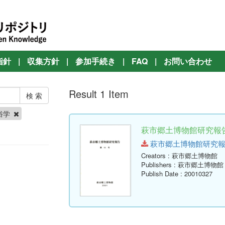
指針
|
収集方針
|
参加手続き
|
FAQ
|
お問い合わせ
Result 1 Item
俗学
萩市郷土博物館研究報告 
萩市郷土博物館研究報告-第11
Creators
: 萩市郷土博物館
Publishers
: 萩市郷土博物館
Publish Date
: 20010327