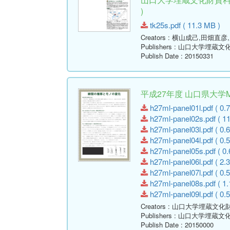
)
tk25s.pdf ( 11.3 MB )
Creators
: 横山成己,田畑直彦
Publishers
: 山口大学埋蔵文
Publish Date
: 20150331
平成27年度 山口県大学
h27ml-panel01l.pdf ( 0.
h27ml-panel02s.pdf ( 1
h27ml-panel03l.pdf ( 0.
h27ml-panel04l.pdf ( 0.
h27ml-panel05s.pdf ( 0.
h27ml-panel06l.pdf ( 2.
h27ml-panel07l.pdf ( 0.
h27ml-panel08s.pdf ( 1.
h27ml-panel09l.pdf ( 0.
Creators
: 山口大学埋蔵文化
Publishers
: 山口大学埋蔵文
Publish Date
: 20150000