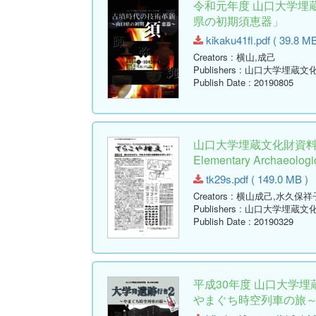
令和元年度 山口大学埋
県の初期須恵器」
kikaku41fl.pdf ( 39.8 MB
Creators
: 横山,成己
Publishers
: 山口大学埋蔵文
Publish Date
: 20190805
山口大学埋蔵文化財資料館
Elementary Archaeologic
tk29s.pdf ( 149.0 MB )
Creators
: 横山成己,水久保祥
Publishers
: 山口大学埋蔵文
Publish Date
: 20190329
平成30年度 山口大学
やまぐち時空列車の旅