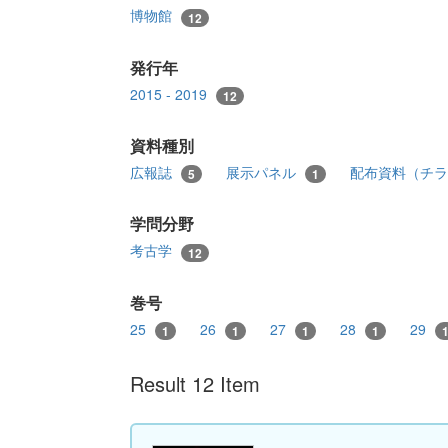
博物館
12
発行年
2015 - 2019
12
資料種別
広報誌
展示パネル
配布資料（チ
5
1
学問分野
考古学
12
巻号
25
26
27
28
29
1
1
1
1
Result 12 Item