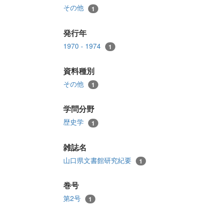
その他
1
発行年
1970 - 1974
1
資料種別
その他
1
学問分野
歴史学
1
雑誌名
山口県文書館研究紀要
1
巻号
第2号
1