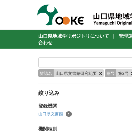
山口県地域学リポジトリについて
|
管理
合わせ
雑誌名
山口県文書館研究紀要
巻号
第2号
絞り込み
登録機関
山口県文書館
1
機関種別