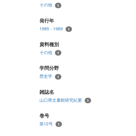
その他
1
発行年
1985 - 1989
1
資料種別
その他
1
学問分野
歴史学
1
雑誌名
山口県文書館研究紀要
1
巻号
第12号
1