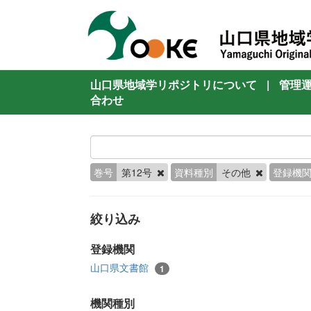
山口県地域学リポジトリについて
|
管理
合わせ
巻号
第12号
資料種別
その他
登録機
絞り込み
登録機関
山口県文書館
1
機関種別