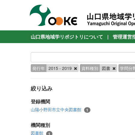
山口県地域学リポジトリについて
|
管理運営
発行年
2015 - 2019
資料種別
図書
学問分
絞り込み
登録機関
山陽小野田市立中央図書館
1
機関種別
図書館
1