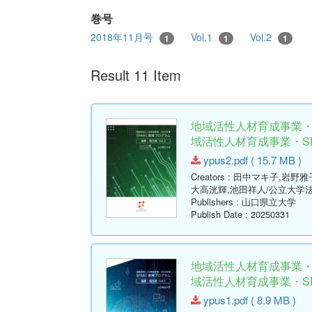
巻号
2018年11月号
Vol.1
Vol.2
1
1
1
Result 11 Item
地域活性人材育成事業・2
域活性人材育成事業・SPA
ypus2.pdf ( 15.7 MB )
Creators
: 田中マキ子,岩野雅
大高洸輝,池田祥人/公立大学
Publishers
: 山口県立大学
Publish Date
: 20250331
地域活性人材育成事業・2
域活性人材育成事業・SPA
ypus1.pdf ( 8.9 MB )