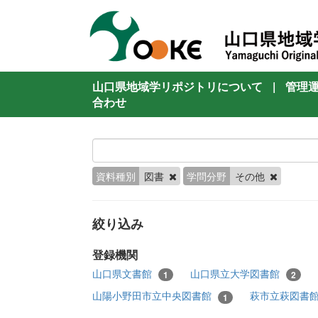
山口県地域学リポジトリについて
|
管理
合わせ
資料種別
図書
学問分野
その他
絞り込み
登録機関
山口県文書館
山口県立大学図書館
1
2
山陽小野田市立中央図書館
萩市立萩図書
1