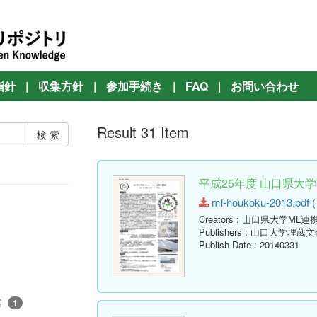
指針
|
収集方針
|
参加手続き
|
FAQ
|
お問い合わせ
Result 31 Item
平成25年度 山口県大
ml-houkoku-2013.pdf (
Creators
: 山口県大学ML連
Publishers
: 山口大学埋蔵
Publish Date
: 20140331
館
1