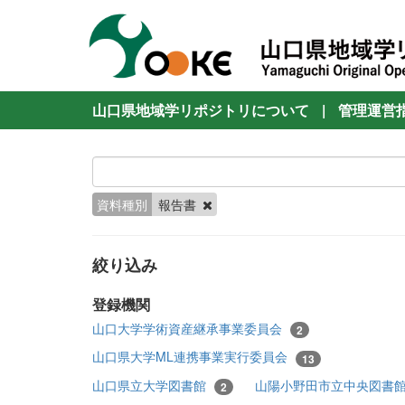
山口県地域学リポジトリについて
|
管理運営
資料種別
報告書
絞り込み
登録機関
山口大学学術資産継承事業委員会
2
山口県大学ML連携事業実行委員会
13
山口県立大学図書館
山陽小野田市立中央図書
2