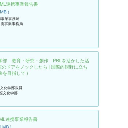
学ML連携事業報告書
 MB )
携事業事務局
連携事業事務局
学部 教育・研究・創作 PBLを活かした活
究室のドアをノックしたら | 国際的視野に立ち
を目指して )
国際文化学部教員
国際文化学部
ML連携事業報告書
0 MB )