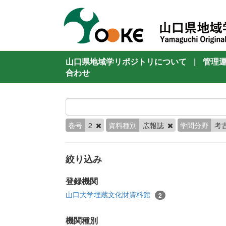
山口県地域学リポジトリについて
|
管理
合わせ
巻号
2
資料種別
広報誌
学問分野
考
絞り込み
登録機関
山口大学埋蔵文化財資料館
2
機関種別