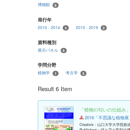
博物館
6
発行年
2010 - 2014
2015 - 2019
4
2
資料種別
展示パネル
6
学問分野
植物学
考古学
1
5
Result 6 Item
「植物の匂いの仕組み
2016「不思議な植物展」展示
Creators
: 山口大学大学院創
Publishers
: 緑と花と彫刻の