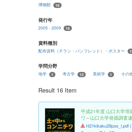
博物館
16
発行年
2005 - 2009
16
資料種別
配布資料（チラシ・パンフレット）・ポスター
1
学問分野
地学
考古学
美術学
その
1
13
1
Result 16 Item
平成21年度 山口大学
ワ～山口大学発掘調査速
H21kikaku28pos_l.pdf (