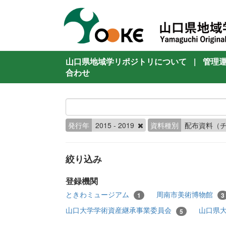
山口県地域学リポジトリについて
|
管理
合わせ
発行年
2015 - 2019
資料種別
配布資料（
絞り込み
登録機関
ときわミュージアム
周南市美術博物館
1
3
山口大学学術資産継承事業委員会
山口県
5