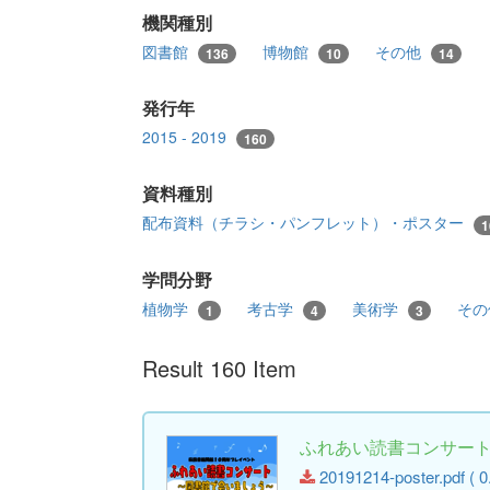
機関種別
図書館
博物館
その他
136
10
14
発行年
2015 - 2019
160
資料種別
配布資料（チラシ・パンフレット）・ポスター
1
学問分野
植物学
考古学
美術学
そ
1
4
3
Result 160 Item
ふれあい読書コンサート 
20191214-poster.pdf ( 0