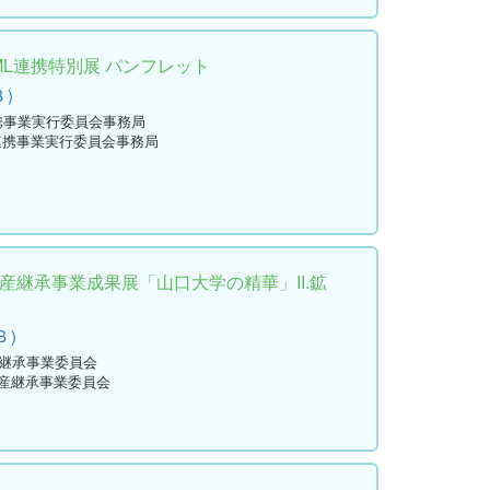
ML連携特別展 パンフレット
 )
連携事業実行委員会事務局
L連携事業実行委員会事務局
資産継承事業成果展「山口大学の精華」II.鉱
B )
産継承事業委員会
資産継承事業委員会