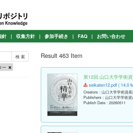
指針
|
収集方針
|
参加手続き
|
FAQ
|
お問い合わせ
Result 463 Item
ター
第12回 山口大学学術資
seikaten12.pdf ( 14.0 
Creators
: 山口大学学術資
Publishers
: 山口大学学術
Publish Date
: 20260511