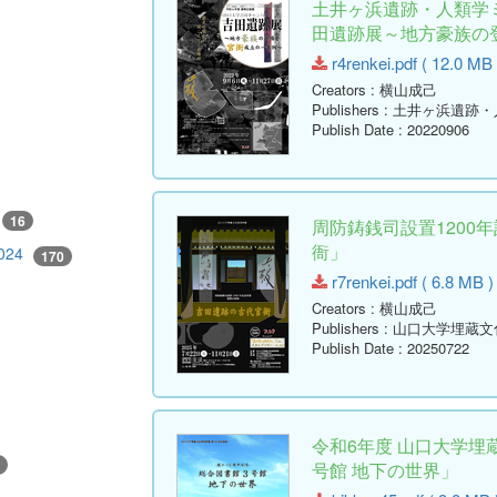
土井ヶ浜遺跡・人類学
田遺跡展～地方豪族の
r4renkei.pdf ( 12.0 MB 
Creators
: 横山成己
Publishers
: 土井ヶ浜遺跡
Publish Date
: 20220906
16
周防鋳銭司設置1200
衙」
2024
170
r7renkei.pdf ( 6.8 MB )
Creators
: 横山成己
Publishers
: 山口大学埋蔵
Publish Date
: 20250722
令和6年度 山口大学埋
号館 地下の世界」