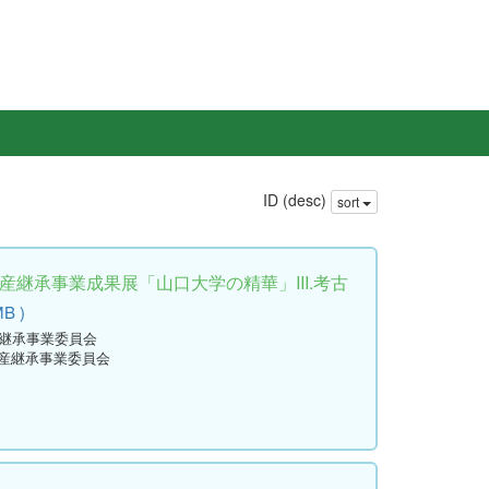
ID (desc)
sort
産継承事業成果展「山口大学の精華」III.考古
MB )
産継承事業委員会
資産継承事業委員会