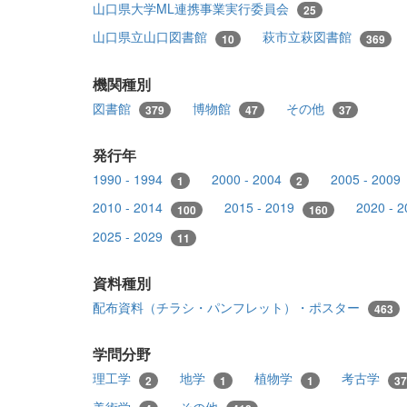
山口県大学ML連携事業実行委員会
25
山口県立山口図書館
萩市立萩図書館
10
369
機関種別
図書館
博物館
その他
379
47
37
発行年
1990 - 1994
2000 - 2004
2005 - 2009
1
2
2010 - 2014
2015 - 2019
2020 - 
100
160
2025 - 2029
11
資料種別
配布資料（チラシ・パンフレット）・ポスター
463
学問分野
理工学
地学
植物学
考古学
2
1
1
37
美術学
その他