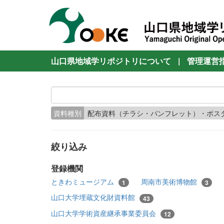
山口県地域学リポジトリについて
|
管理運営
資料種別
配布資料（チラシ・パンフレット）・ポス
絞り込み
登録機関
ときわミュージアム
周南市美術博物館
1
3
山口大学埋蔵文化財資料館
43
山口大学学術資産継承事業委員会
12