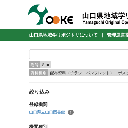
山口県地域学リポジトリについて
|
管理運営
巻号
2
資料種別
配布資料（チラシ・パンフレット）・ポス
絞り込み
登録機関
山口県立山口図書館
1
機関種別