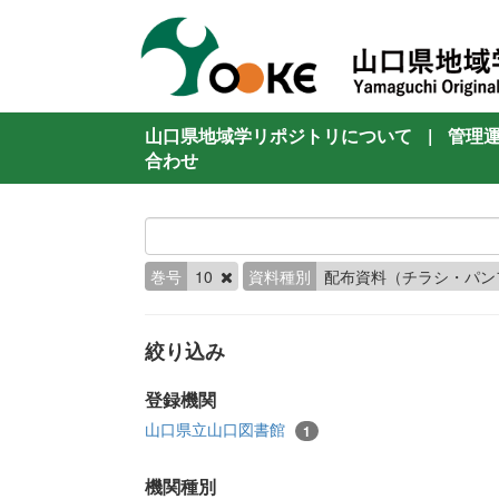
山口県地域学リポジトリについて
|
管理
合わせ
巻号
10
資料種別
配布資料（チラシ・パン
絞り込み
登録機関
山口県立山口図書館
1
機関種別