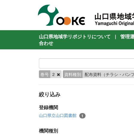
山口県地域学リポジトリについて
|
管理
合わせ
巻号
2
資料種別
配布資料（チラシ・パン
絞り込み
登録機関
山口県立山口図書館
1
機関種別