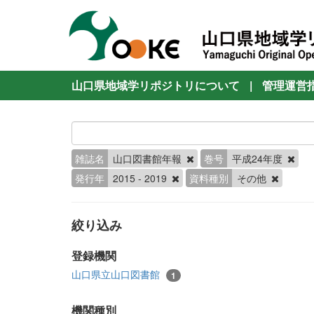
山口県地域学リポジトリについて
|
管理運営
雑誌名
山口図書館年報
巻号
平成24年度
発行年
2015 - 2019
資料種別
その他
絞り込み
登録機関
山口県立山口図書館
1
機関種別