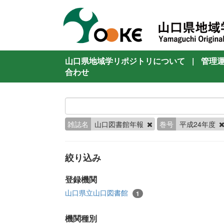
山口県地域学リポジトリについて
|
管理
合わせ
雑誌名
山口図書館年報
巻号
平成24年度
絞り込み
登録機関
山口県立山口図書館
1
機関種別