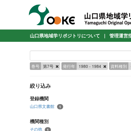
山口県地域学リポジトリについて
|
管理運営
巻号
第7号
発行年
1980 - 1984
資料種別
絞り込み
登録機関
山口県文書館
1
機関種別
その他
1