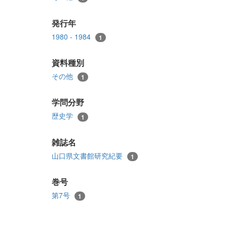
発行年
1980 - 1984
1
資料種別
その他
1
学問分野
歴史学
1
雑誌名
山口県文書館研究紀要
1
巻号
第7号
1