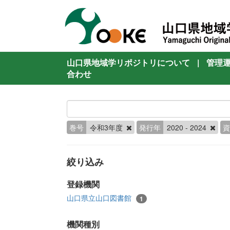
山口県地域学リポジトリについて
|
管理
合わせ
巻号
令和3年度
発行年
2020 - 2024
資
絞り込み
登録機関
山口県立山口図書館
1
機関種別