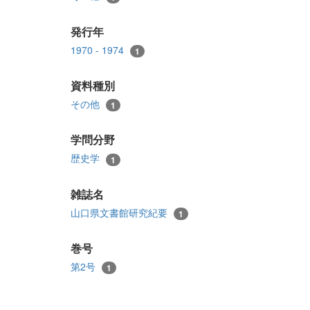
発行年
1970 - 1974
1
資料種別
その他
1
学問分野
歴史学
1
雑誌名
山口県文書館研究紀要
1
巻号
第2号
1