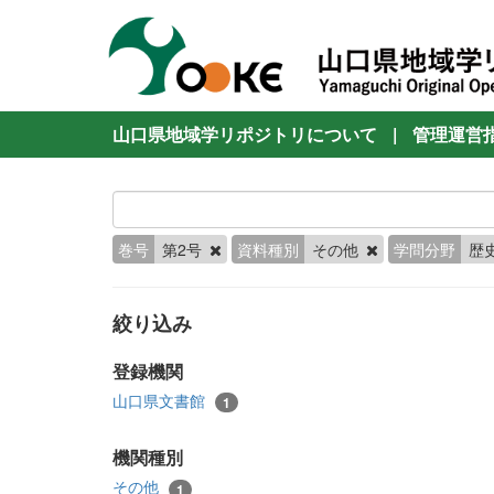
山口県地域学リポジトリについて
|
管理運営
巻号
第2号
資料種別
その他
学問分野
歴
絞り込み
登録機関
山口県文書館
1
機関種別
その他
1