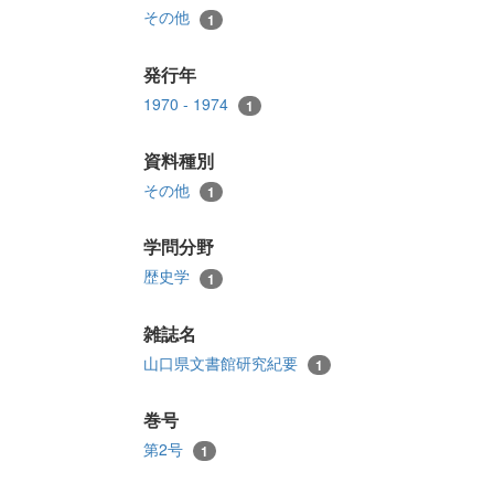
その他
1
発行年
1970 - 1974
1
資料種別
その他
1
学問分野
歴史学
1
雑誌名
山口県文書館研究紀要
1
巻号
第2号
1