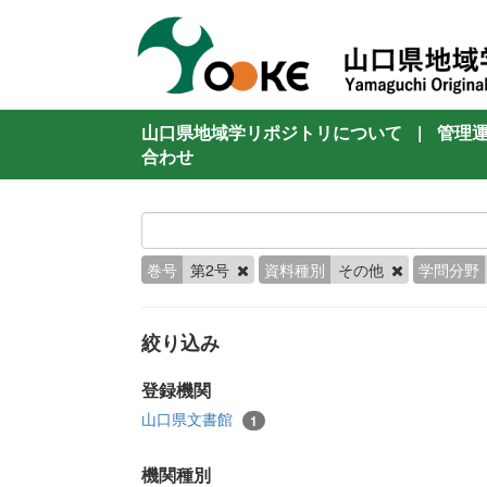
山口県地域学リポジトリについて
|
管理
合わせ
巻号
第2号
資料種別
その他
学問分野
絞り込み
登録機関
山口県文書館
1
機関種別