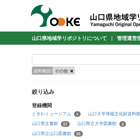
山口県地域学リポジトリについて
|
管理運営
資料種別
その他
絞り込み
登録機関
ときわミュージアム
山口大学埋蔵文化財資料
1
山口県文書館
山口県立大学図書館
27
2
山口県立山口図書館
35