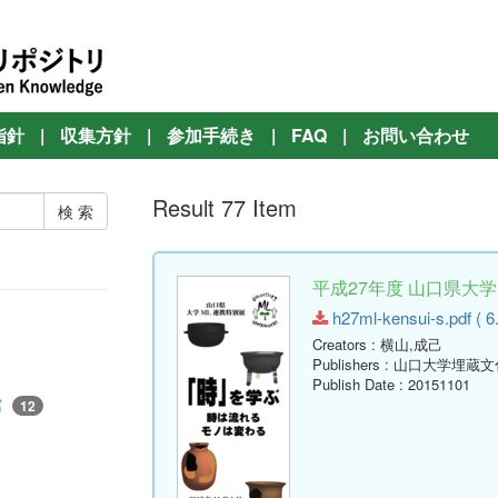
指針
|
収集方針
|
参加手続き
|
FAQ
|
お問い合わせ
Result 77 Item
平成27年度 山口県大
h27ml-kensui-s.pdf ( 6
Creators
: 横山,成己
Publishers
: 山口大学埋蔵
Publish Date
: 20151101
館
12