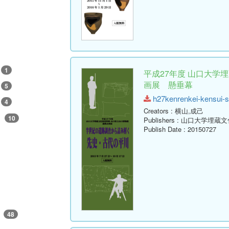
1
平成27年度 山口大学
画展 懸垂幕
5
h27kenrenkei-kensui-s.
4
Creators
: 横山,成己
9
10
Publishers
: 山口大学埋蔵
Publish Date
: 20150727
他
48