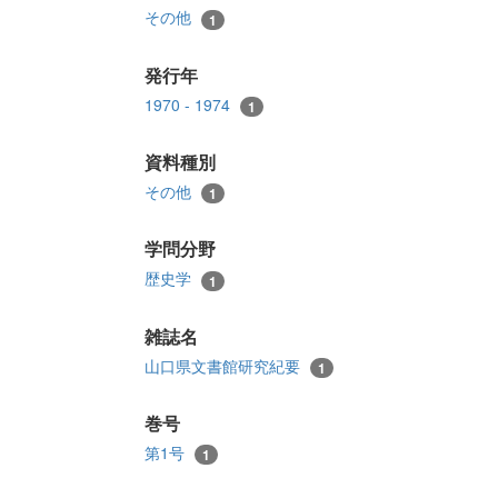
その他
1
発行年
1970 - 1974
1
資料種別
その他
1
学問分野
歴史学
1
雑誌名
山口県文書館研究紀要
1
巻号
第1号
1