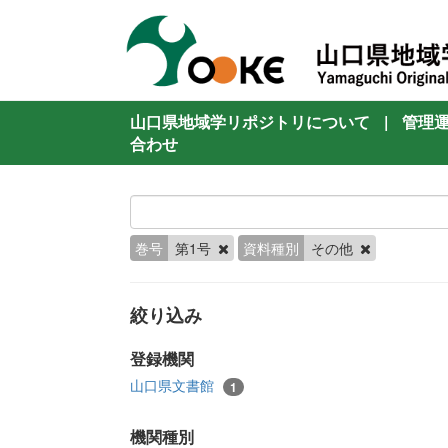
山口県地域学リポジトリについて
|
管理
合わせ
巻号
第1号
資料種別
その他
絞り込み
登録機関
山口県文書館
1
機関種別