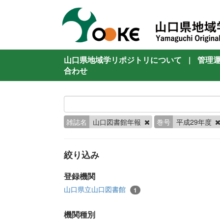
山口県地域学リポジトリについて
|
管理
合わせ
雑誌名
山口図書館年報
巻号
平成29年度
絞り込み
登録機関
山口県立山口図書館
1
機関種別