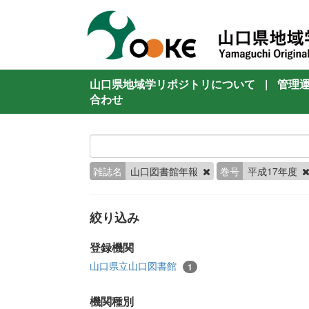
山口県地域学リポジトリについて
|
管理
合わせ
雑誌名
山口図書館年報
巻号
平成17年度
絞り込み
登録機関
山口県立山口図書館
1
機関種別