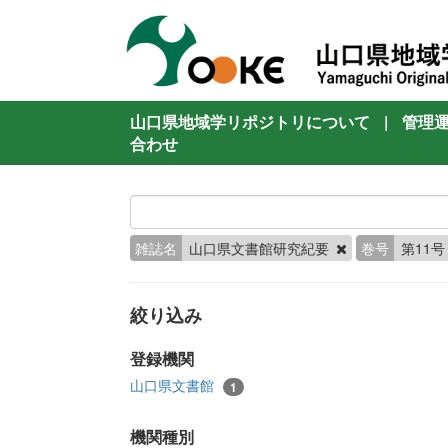
山口県地域学リポジトリについて
|
管理
合わせ
雑誌名
山口県文書館研究紀要
巻号
第11
絞り込み
登録機関
山口県文書館
1
機関種別