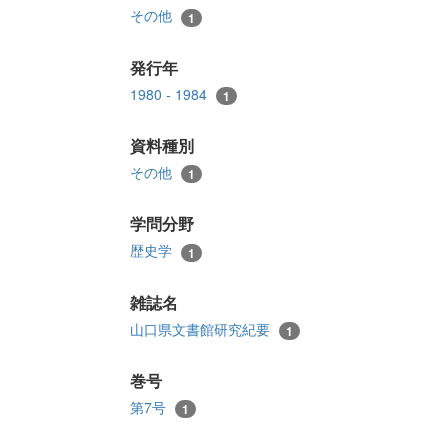
その他
1
発行年
1980 - 1984
1
資料種別
その他
1
学問分野
歴史学
1
雑誌名
山口県文書館研究紀要
1
巻号
第7号
1