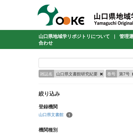
山口県地域学リポジトリについて
|
管理
合わせ
雑誌名
山口県文書館研究紀要
巻号
第7号
絞り込み
登録機関
山口県文書館
1
機関種別