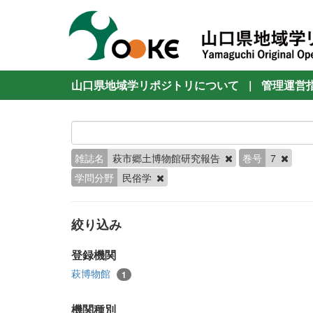
山口県地域学リポジトリについて
|
管理運営
雑誌名
萩市郷土博物館研究報告
巻号
7
学問分野
民俗学
絞り込み
登録機関
萩博物館
1
機関種別