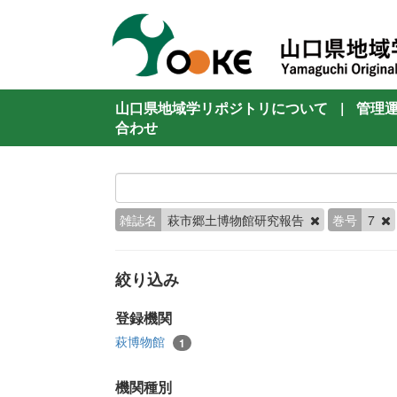
山口県地域学リポジトリについて
|
管理
合わせ
雑誌名
萩市郷土博物館研究報告
巻号
7
絞り込み
登録機関
萩博物館
1
機関種別