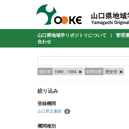
山口県地域学リポジトリについて
|
管理
合わせ
発行年
1980 - 1984
学問分野
歴史学
絞り込み
登録機関
山口県文書館
5
機関種別