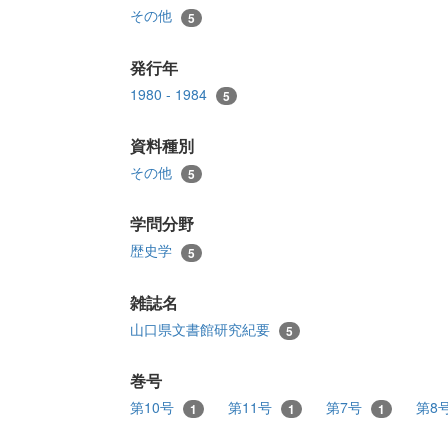
その他
5
発行年
1980 - 1984
5
資料種別
その他
5
学問分野
歴史学
5
雑誌名
山口県文書館研究紀要
5
巻号
第10号
第11号
第7号
第8
1
1
1