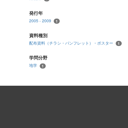
発行年
2005 - 2009
1
資料種別
配布資料（チラシ・パンフレット）・ポスター
1
学問分野
地学
1