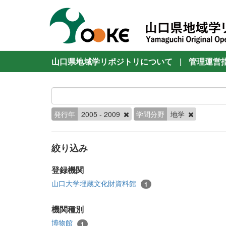
山口県地域学リポジトリについて
|
管理運営
発行年
2005 - 2009
学問分野
地学
絞り込み
登録機関
山口大学埋蔵文化財資料館
1
機関種別
博物館
1