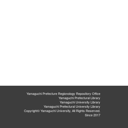
Yamaguchi Prefecture Regionology Repository Office
Yamaguchi Prefectural Library
Yamaguchi University Library
Yamaguchi Prefectural University Library
Copyright© Yamaguchi University, All Rights Reserved.
Since 2017