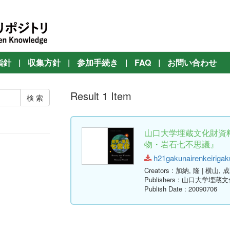
指針
|
収集方針
|
参加手続き
|
FAQ
|
お問い合わせ
Result 1 Item
山口大学埋蔵文化財資
物・岩石七不思議』
h21gakunairenkeirigaku
Creators
: 加納, 隆 | 横山, 
Publishers
: 山口大学埋蔵
Publish Date
: 20090706