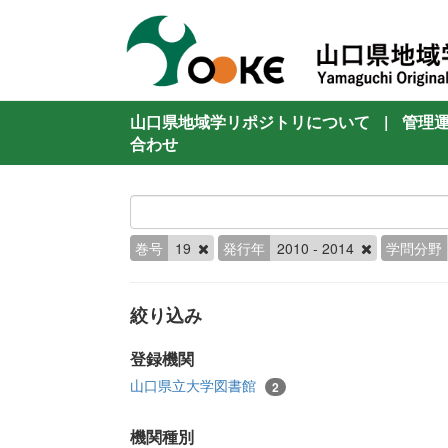
山口県地域学リポジトリについて
|
管理
合わせ
巻号
19
発行年
2010 - 2014
学問分野
絞り込み
登録機関
山口県立大学図書館
2
機関種別