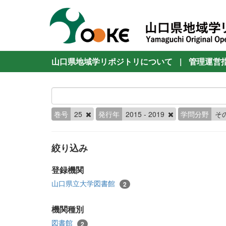
山口県地域学リポジトリについて
|
管理運営
巻号
25
発行年
2015 - 2019
学問分野
そ
絞り込み
登録機関
山口県立大学図書館
2
機関種別
図書館
2