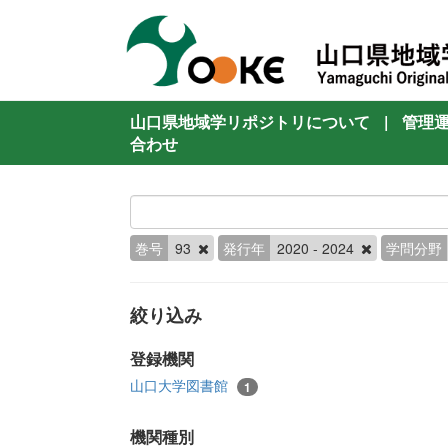
山口県地域学リポジトリについて
|
管理
合わせ
巻号
93
発行年
2020 - 2024
学問分野
絞り込み
登録機関
山口大学図書館
1
機関種別