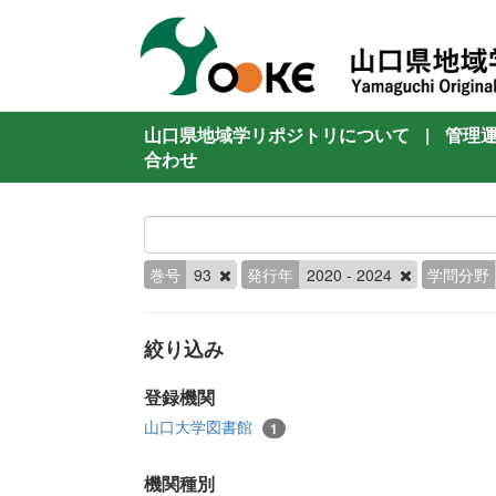
山口県地域学リポジトリについて
|
管理
合わせ
巻号
93
発行年
2020 - 2024
学問分野
絞り込み
登録機関
山口大学図書館
1
機関種別