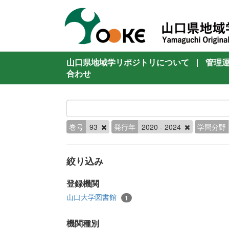
山口県地域学リポジトリについて
|
管理
合わせ
巻号
93
発行年
2020 - 2024
学問分野
絞り込み
登録機関
山口大学図書館
1
機関種別