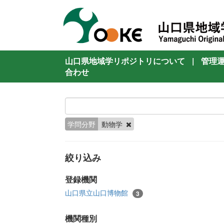
山口県地域学リポジトリについて
|
管理
合わせ
学問分野
動物学
絞り込み
登録機関
山口県立山口博物館
3
機関種別