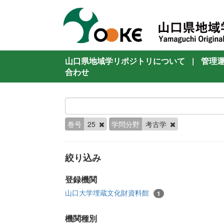
山口県地域学リポジトリについて
|
管理
合わせ
巻号
25
学問分野
考古学
絞り込み
登録機関
山口大学埋蔵文化財資料館
1
機関種別