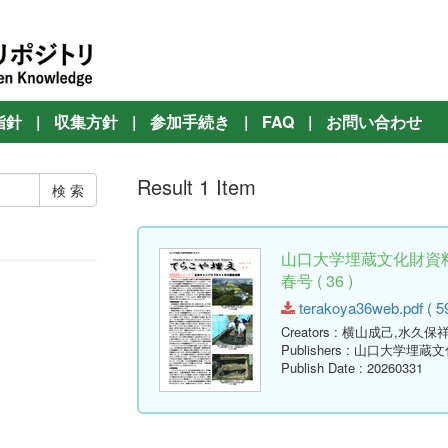
指針
|
収集方針
|
参加手続き
|
FAQ
|
お問い合わせ
Result 1 Item
山口大学埋蔵文化財資
春号 ( 36 )
terakoya36web.pdf ( 5
Creators
: 横山成己,水久保
Publishers
: 山口大学埋蔵
Publish Date
: 20260331