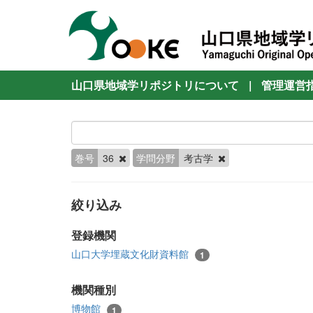
山口県地域学リポジトリについて
|
管理運営
巻号
36
学問分野
考古学
絞り込み
登録機関
山口大学埋蔵文化財資料館
1
機関種別
博物館
1