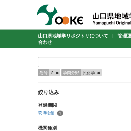
山口県地域学リポジトリについて
|
管理
合わせ
巻号
2
学問分野
民俗学
絞り込み
登録機関
萩博物館
1
機関種別