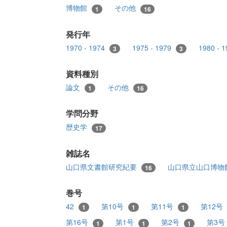
博物館
その他
1
16
発行年
1970 - 1974
1975 - 1979
1980 - 
3
3
資料種別
論文
その他
1
16
学問分野
歴史学
17
雑誌名
山口県文書館研究紀要
山口県立山口博物
16
巻号
42
第10号
第11号
第12号
1
1
1
第16号
第1号
第2号
第3号
1
1
1