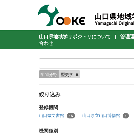
山口県地域学リポジトリについて
|
管理
合わせ
学問分野
歴史学
絞り込み
登録機関
山口県文書館
山口県立山口博物館
16
1
機関種別