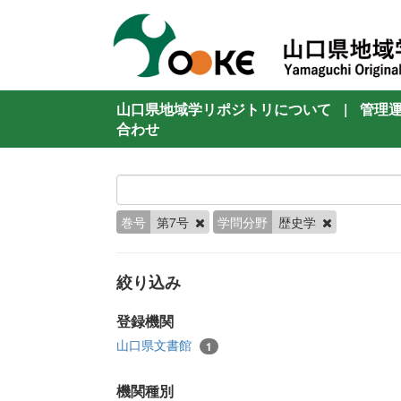
山口県地域学リポジトリについて
|
管理
合わせ
巻号
第7号
学問分野
歴史学
絞り込み
登録機関
山口県文書館
1
機関種別