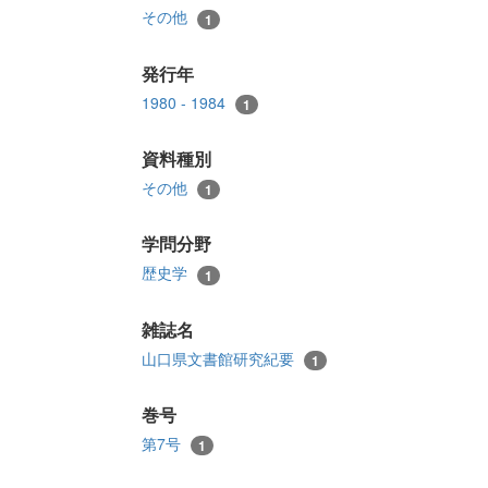
その他
1
発行年
1980 - 1984
1
資料種別
その他
1
学問分野
歴史学
1
雑誌名
山口県文書館研究紀要
1
巻号
第7号
1